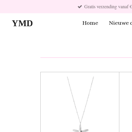
Gratis verzending vanaf 
Ga
direct
YMD
Home
Nieuwe c
naar
de
hoofdinhoud