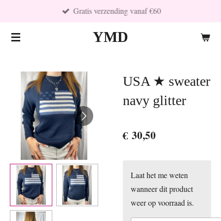
Gratis verzending vanaf €60
Ga
direct
YMD
naar
de
hoofdinhoud
USA ★ sweater
navy glitter
€ 30,50
Laat het me weten
wanneer dit product
weer op voorraad is.