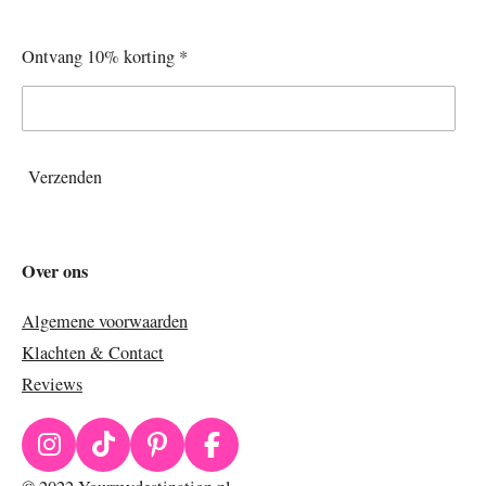
Ontvang 10% korting *
Verzenden
Over ons
Algemene voorwaarden
Klachten & Contact
Reviews
I
T
P
F
n
i
i
a