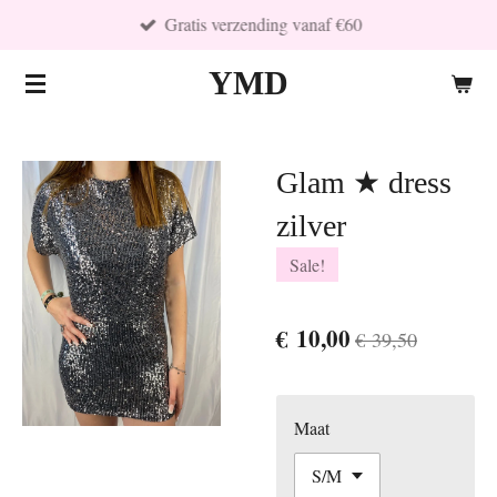
Gratis verzending vanaf €60
Ga
direct
YMD
naar
de
hoofdinhoud
Glam ★ dress
zilver
Sale!
€ 10,00
€ 39,50
Maat