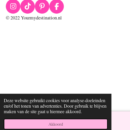
I
T
P
F
n
i
i
a
© 2022 Yourmydestination.nl
s
k
n
c
t
T
t
e
a
o
e
b
g
k
r
o
r
e
o
a
s
k
m
t
Deze website gebruikt cookies voor analyse-doeleinden
en/of het tonen van advertenties. Door gebruik te blijven
maken van de site gaat u hiermee akkoord.
Akkoord
Instagram