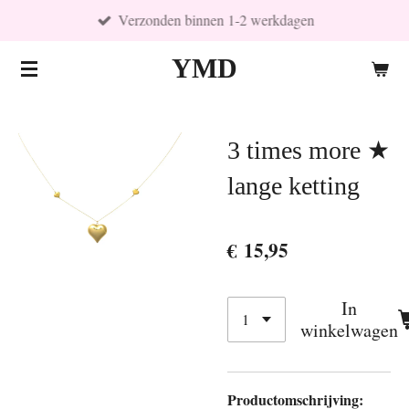
Verzonden binnen 1-2 werkdagen
Ga
direct
YMD
naar
de
hoofdinhoud
3 times more ★
lange ketting
€ 15,95
In
winkelwagen
Productomschrijving: