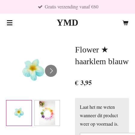
Gratis verzending vanaf €60
Ga
direct
YMD
naar
de
hoofdinhoud
Flower ★
haarklem blauw
€ 3,95
Laat het me weten
wanneer dit product
weer op voorraad is.