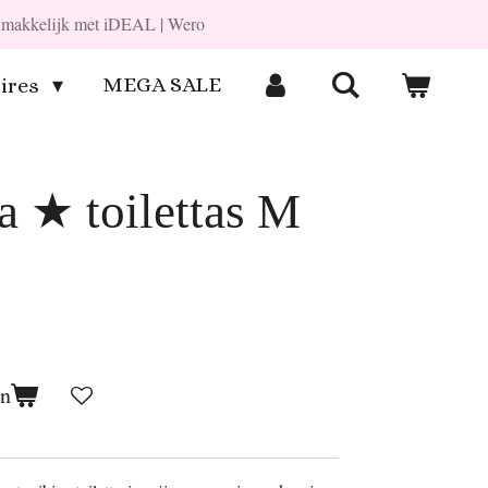
en makkelijk met iDEAL | Wero
MEGA SALE
ires
za ★ toilettas M
en