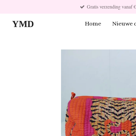
Gratis verzending vanaf 
Ga
direct
YMD
Home
Nieuwe c
naar
de
hoofdinhoud