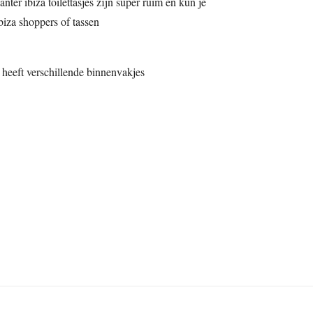
nter ibiza toilettasjes zijn super ruim en kun je
biza shoppers of tassen
 heeft verschillende binnenvakjes