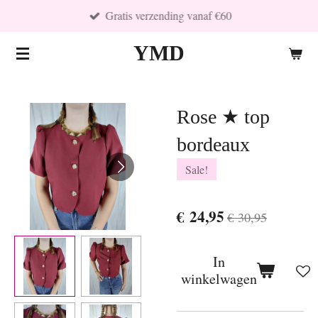
Gratis verzending vanaf €60
Ga
direct
YMD
naar
de
hoofdinhoud
Rose ★ top
bordeaux
Sale!
€ 24,95
€ 30,95
In
winkelwagen