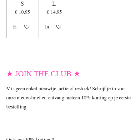
S
L
€ 10,95
€ 14,95
Houd mij op de hoogte
In winkelwagen
★ JOIN THE CLUB ★
Mis geen enkel nieuwtje, actie of restock! Schrijf je in voor
onze nieuwsbrief en ontvang meteen 10% korting op je eerste
bestelling.
Ontvang 10% korting *