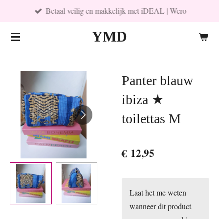
Betaal veilig en makkelijk met iDEAL | Wero
Ga
direct
YMD
naar
de
hoofdinhoud
Panter blauw
ibiza ★
toilettas M
€ 12,95
Laat het me weten
wanneer dit product