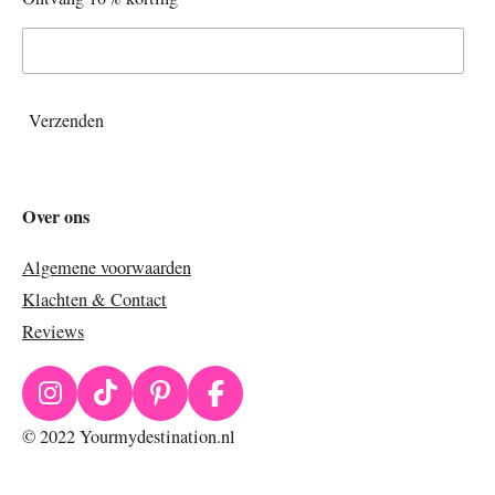
Verzenden
Over ons
Algemene voorwaarden
Klachten & Contact
Reviews
I
T
P
F
n
i
i
a
© 2022 Yourmydestination.nl
s
k
n
c
t
T
t
e