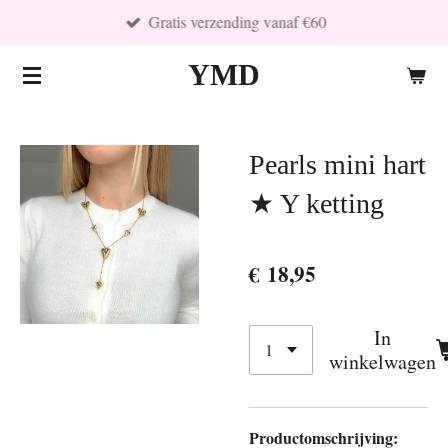
Gratis verzending vanaf €60
Ga
direct
YMD
naar
de
hoofdinhoud
Pearls mini hart
★ Y ketting
€ 18,95
In
winkelwagen
Productomschrijving: