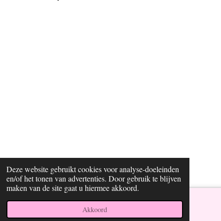
s
k
n
c
t
T
t
e
a
o
e
b
g
k
r
o
r
e
o
a
s
k
m
t
Deze website gebruikt cookies voor analyse-doeleinden
en/of het tonen van advertenties. Door gebruik te blijven
maken van de site gaat u hiermee akkoord.
Akkoord
Instagram