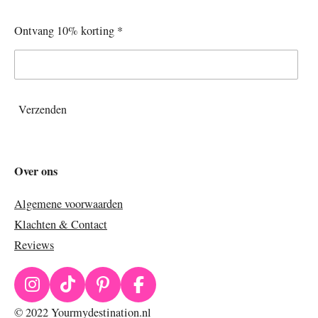
Ontvang 10% korting *
Verzenden
Over ons
Algemene voorwaarden
Klachten & Contact
Reviews
I
T
P
F
n
i
i
a
© 2022 Yourmydestination.nl