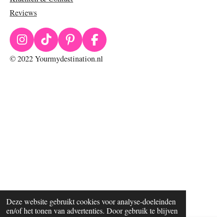
Reviews
I
T
P
F
n
i
i
a
© 2022 Yourmydestination.nl
s
k
n
c
t
T
t
e
a
o
e
b
g
k
r
o
r
e
o
a
s
k
m
t
Deze website gebruikt cookies voor analyse-doeleinden
en/of het tonen van advertenties. Door gebruik te blijven