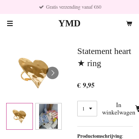
Gratis verzending vanaf €60
Ga
direct
YMD
naar
de
hoofdinhoud
Statement heart
★ ring
€ 9,95
In
winkelwagen
Productomschrijving
: