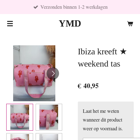
Verzonden binnen 1-2 werkdagen
Ga
direct
YMD
naar
de
hoofdinhoud
Ibiza kreeft ★
weekend tas
€ 40,95
Laat het me weten
wanneer dit product
weer op voorraad is.