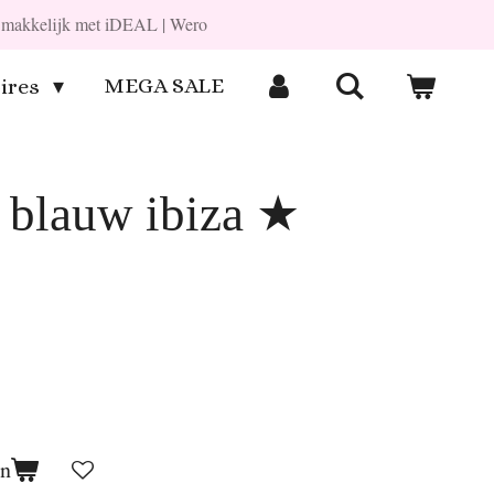
en makkelijk met iDEAL | Wero
MEGA SALE
ires
blauw ibiza ★
en