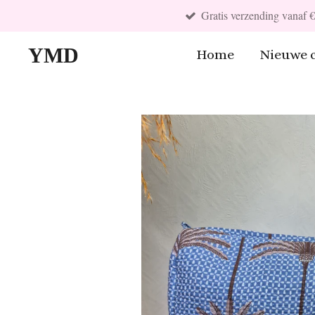
Gratis verzending vanaf 
Ga
direct
YMD
Home
Nieuwe c
naar
de
hoofdinhoud