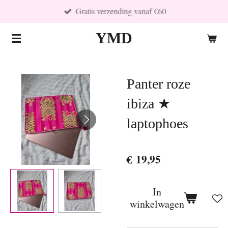
Gratis verzending vanaf €60
Ga
direct
YMD
naar
de
hoofdinhoud
Panter roze
ibiza ★
laptophoes
€ 19,95
In
winkelwagen