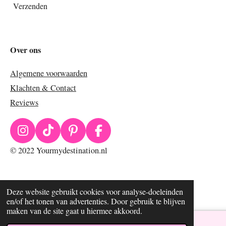
Verzenden
Over ons
Algemene voorwaarden
Klachten & Contact
Reviews
I
T
P
F
n
i
i
a
© 2022 Yourmydestination.nl
s
k
n
c
t
T
t
e
a
o
e
b
Deze website gebruikt cookies voor analyse-doeleinden
g
k
r
o
en/of het tonen van advertenties. Door gebruik te blijven
r
e
o
maken van de site gaat u hiermee akkoord.
a
s
k