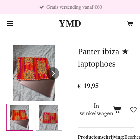
Gratis verzending vanaf €60
Ga
direct
YMD
naar
de
hoofdinhoud
Panter ibiza ★
laptophoes
€ 19,95
In
winkelwagen
Productomschrijving:
Besche