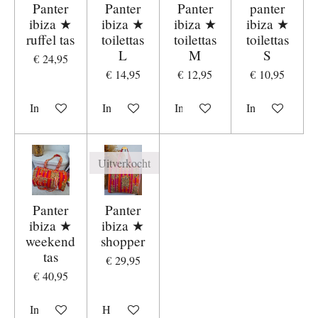
Panter
Panter
Panter
panter
ibiza ★
ibiza ★
ibiza ★
ibiza ★
ruffel tas
toilettas
toilettas
toilettas
L
M
S
€ 24,95
€ 14,95
€ 12,95
€ 10,95
In winkelwagen
In winkelwagen
In winkelwagen
In winkelwage
Uitverkocht
Panter
Panter
ibiza ★
ibiza ★
weekend
shopper
tas
€ 29,95
€ 40,95
In winkelwagen
Houd mij op de hoogte